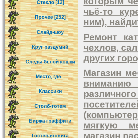
которым че
Стекло [12]
чьё-то кур
Прочее [252]
ним), найди
Слайд-шоу
Ремонт ка
чехлов, са
Круг раздумий
других гор
Следы белой кошки
Магазин ме
Место, где...
вниманию
Классики
различно
посетител
Столб-тотем
(компьют
Биржа граффити
мягкую м
магазин рас
Гостевая книга