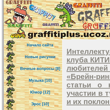
Начало сайта
Интеллект
Новые рисунки
клуба КИТИ
любителей
Вечные вопросы [8]
«Брейн-ри
Музыка [10]
статьи о 
участии в 
Юмор [12]
и их поклон
Эрос [10]