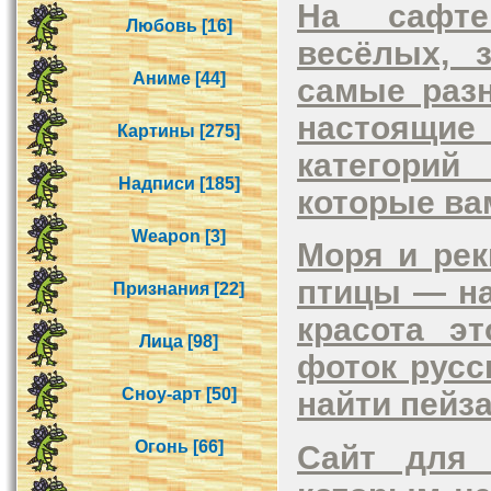
На сафте
Любовь [16]
весёлых, 
Аниме [44]
самые раз
настоящие
Картины [275]
категорий
Надписи [185]
которые ва
Weapon [3]
Моря и рек
птицы — на
Признания [22]
красота э
Лица [98]
фоток русс
Сноу-арт [50]
найти пейза
Огонь [66]
Сайт для 