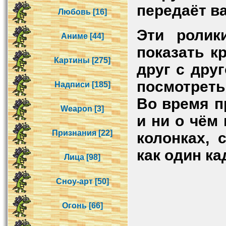
передаёт в
Любовь [16]
Эти ролик
Аниме [44]
показать к
Картины [275]
друг с дру
посмотреть 
Надписи [185]
Во время п
Weapon [3]
и ни о чём
Признания [22]
колонках, 
как один ка
Лица [98]
Сноу-арт [50]
Огонь [66]