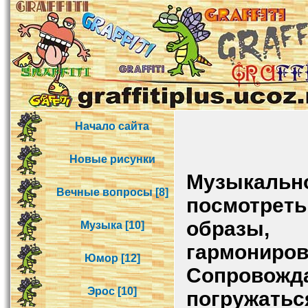
Начало сайта
Новые рисунки
Музыкаль
Вечные вопросы [8]
посмотреть
образы,
Музыка [10]
гармони
Юмор [12]
Сопровожд
Эрос [10]
погружать