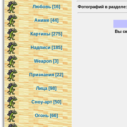
Любовь [16]
Фотографий в разделе
Аниме [44]
Вы ск
Картины [275]
Надписи [185]
Weapon [3]
Признания [22]
Лица [98]
Сноу-арт [50]
Огонь [66]