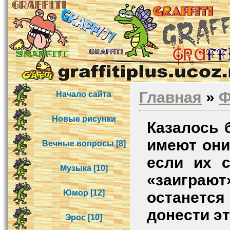
Главная
»
Ф
Начало сайта
Новые рисунки
Казалось 
имеют они
Вечные вопросы [8]
если их с
Музыка [10]
«заиграю
Юмор [12]
останетс
донести эт
Эрос [10]